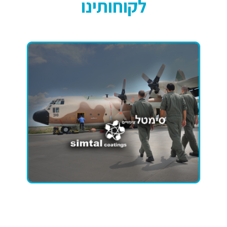
לקוחותינו
הינה שותפה אסטרטגית
Digital Point
לצמיחת פעילות סימטל בשנים האחרונות
וכתוצאה משיתוף הפעולה – הצלחנו להשיג
גידול משמעותי בתוצאות פעילות השיווק
הדיגיטלי
טל קאופמן
CEO – סימטל ציפויים
›
לסיפור ההצלחה ›