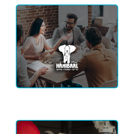
השיווק הדיגיטלי שמבצעת עבורנו חברת
מניבה פירות, וכתוצאה גידול
Digital Point
מתמשך במספר הפניות והמכירות המגיעות
מהאתר מדי חודש".
יוסי מזל – טוב
מנכ"ל חניבעל מערכות
›
לסיפור ההצלחה ›
כשלוש שנים
Digital Point
אנו עובדים עם –
– וזוכים לעבודת שיווק וקידום באינטרנט מעולה