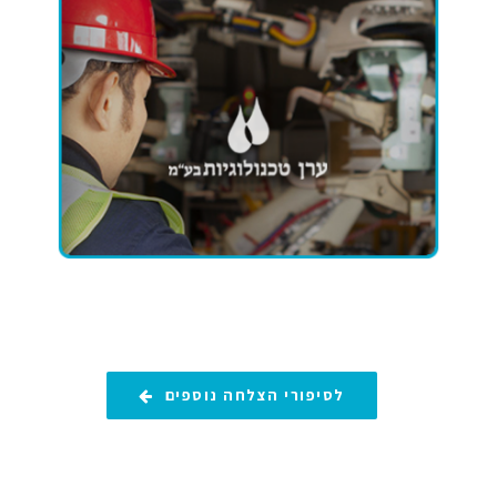
של האתר שלנו – ניר לוי הנמצא עמנו בקשר,
תורם מהידע המקצועי שלו ומניסיונו רב-השנים
בייעוץ שיווקי דיגיטלי ופיתוח עסקי לשווקים
השונים
ערן מקובר
מנכ"ל ערן טכנולוגיות
›
לסיפור ההצלחה ›
לסיפורי הצלחה נוספים